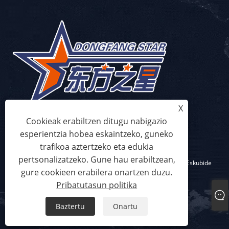
X
Cookieak erabiltzen ditugu nabigazio
esperientzia hobea eskaintzeko, guneko
trafikoa aztertzeko eta edukia
pertsonalizatzeko. Gune hau erabiltzean,
Copyright © 2023 Qingdao Eaststar Plastic Machinery Co.,Ltd. Eskubide
gure cookieen erabilera onartzen duzu.
guztiak erreserbatuta
Pribatutasun politika
Links
Sitemap
RSS
XML
Pribatutasun politika
Baztertu
Onartu