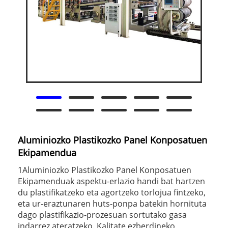
Aluminiozko Plastikozko Panel Konposatuen
Ekipamendua
1Aluminiozko Plastikozko Panel Konposatuen
Ekipamenduak aspektu-erlazio handi bat hartzen
du plastifikatzeko eta agortzeko torlojua fintzeko,
eta ur-eraztunaren huts-ponpa batekin hornituta
dago plastifikazio-prozesuan sortutako gasa
indarrez ateratzeko. Kalitate ezberdineko