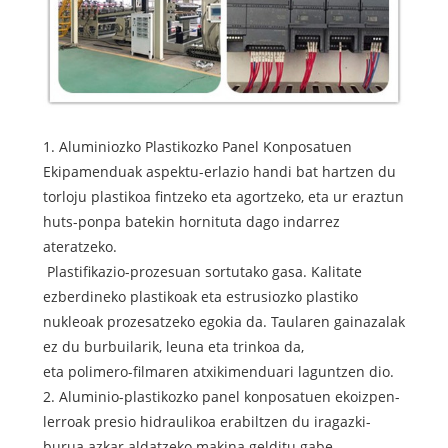
1. Aluminiozko Plastikozko Panel Konposatuen
Ekipamenduak aspektu-erlazio handi bat hartzen du
torloju plastikoa fintzeko eta agortzeko, eta ur eraztun
huts-ponpa batekin hornituta dago indarrez
ateratzeko.
Plastifikazio-prozesuan sortutako gasa. Kalitate
ezberdineko plastikoak eta estrusiozko plastiko
nukleoak prozesatzeko egokia da. Taularen gainazalak
ez du burbuilarik, leuna eta trinkoa da,
eta polimero-filmaren atxikimenduari laguntzen dio.
2. Aluminio-plastikozko panel konposatuen ekoizpen-
lerroak presio hidraulikoa erabiltzen du iragazki-
burua azkar aldatzeko makina gelditu gabe,