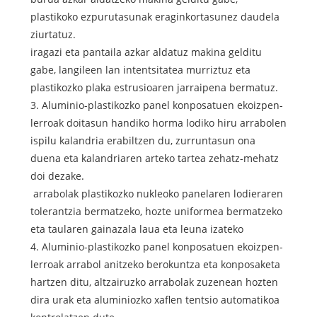
plastikoko ezpurutasunak eraginkortasunez daudela
ziurtatuz.
iragazi eta pantaila azkar aldatuz makina gelditu
gabe, langileen lan intentsitatea murriztuz eta
plastikozko plaka estrusioaren jarraipena bermatuz.
3. Aluminio-plastikozko panel konposatuen ekoizpen-
lerroak doitasun handiko horma lodiko hiru arrabolen
ispilu kalandria erabiltzen du, zurruntasun ona
duena eta kalandriaren arteko tartea zehatz-mehatz
doi dezake.
arrabolak plastikozko nukleoko panelaren lodieraren
tolerantzia bermatzeko, hozte uniformea ​​bermatzeko
eta taularen gainazala laua eta leuna izateko
4. Aluminio-plastikozko panel konposatuen ekoizpen-
lerroak arrabol anitzeko berokuntza eta konposaketa
hartzen ditu, altzairuzko arrabolak zuzenean hozten
dira urak eta aluminiozko xaflen tentsio automatikoa