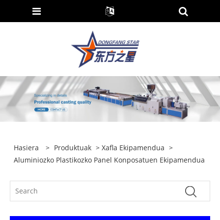
Hasiera
>
Produktuak
>
Xafla Ekipamendua
>
Aluminiozko Plastikozko Panel Konposatuen Ekipamendua