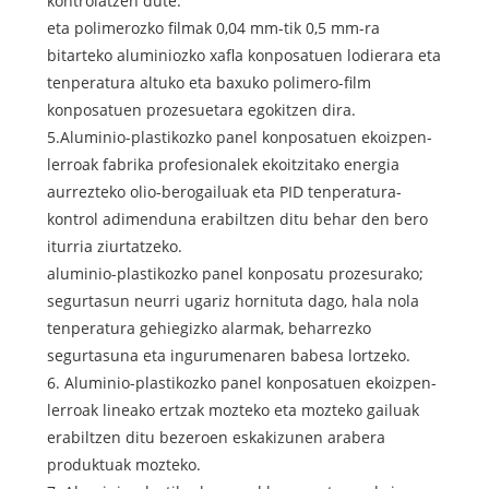
kontrolatzen dute.
eta polimerozko filmak 0,04 mm-tik 0,5 mm-ra
bitarteko aluminiozko xafla konposatuen lodierara eta
tenperatura altuko eta baxuko polimero-film
konposatuen prozesuetara egokitzen dira.
5.Aluminio-plastikozko panel konposatuen ekoizpen-
lerroak fabrika profesionalek ekoitzitako energia
aurrezteko olio-berogailuak eta PID tenperatura-
kontrol adimenduna erabiltzen ditu behar den bero
iturria ziurtatzeko.
aluminio-plastikozko panel konposatu prozesurako;
segurtasun neurri ugariz hornituta dago, hala nola
tenperatura gehiegizko alarmak, beharrezko
segurtasuna eta ingurumenaren babesa lortzeko.
6. Aluminio-plastikozko panel konposatuen ekoizpen-
lerroak lineako ertzak mozteko eta mozteko gailuak
erabiltzen ditu bezeroen eskakizunen arabera
produktuak mozteko.