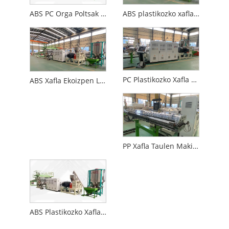
ABS PC Orga Poltsak egiteko Makina
ABS plastikozko xaflak egiteko makina
PC Plastikozko Xafla Estrusio Makina
ABS Xafla Ekoizpen Lerroa
PP Xafla Taulen Makina
ABS Plastikozko Xafla Estrusio Makina