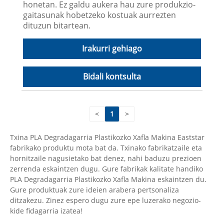
honetan. Ez galdu aukera hau zure produkzio-
gaitasunak hobetzeko kostuak aurrezten
dituzun bitartean.
Irakurri gehiago
Bidali kontsulta
<
1
>
Txina PLA Degradagarria Plastikozko Xafla Makina Eaststar
fabrikako produktu mota bat da. Txinako fabrikatzaile eta
hornitzaile nagusietako bat denez, nahi baduzu prezioen
zerrenda eskaintzen dugu. Gure fabrikak kalitate handiko
PLA Degradagarria Plastikozko Xafla Makina eskaintzen du.
Gure produktuak zure ideien arabera pertsonaliza
ditzakezu. Zinez espero dugu zure epe luzerako negozio-
kide fidagarria izatea!