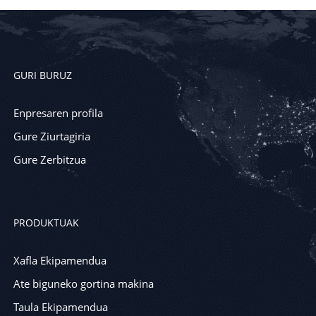
GURI BURUZ
Enpresaren profila
Gure Ziurtagiria
Gure Zerbitzua
PRODUKTUAK
Xafla Ekipamendua
Ate biguneko gortina makina
Taula Ekipamendua