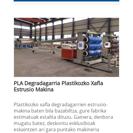
PLA Degradagarria Plastikozko Xafla
Estrusio Makina
Plastikozko xafla degradagarrien estrusio-
makina baten bila bazabiltza, gure fabrika
estimatuak estalita dituzu. Gainera, denbora
mugatu batez, deskontu esklusiboak
eskaintzen ari gara puntako makineria