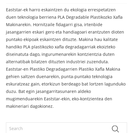
Eaststar-ek harro eskaintzen du ekologia errespetatzen
duen teknologia berriena PLA Degradable Plastikozko Xafla
Makinarekin. Hornitzaile fidagarri gisa, irtenbide
jasangarrien eskari gero eta handiagoari erantzuten dioten
puntako ekipoak eskaintzen dituzte. Makina hau kalitate
handiko PLA plastikozko xafla degradagarriak ekoizteko
diseinatuta dago, ingurumenarekin kontzientzia duten
alternatibak bilatzen dituzten industriei zuzenduta.
Eaststar-en Plastiko Degradagarrien Plastiko Xafla Makina
gehien saltzen duenarekin, punta-puntako teknologia
eskuratzeaz gain, etorkizun berdeago bat lortzen lagunduko
duzu. Bat egin jasangarritasunaren aldeko
mugimenduarekin Eaststar-ekin, eko-kontzientea den
makineriari dagokionez.