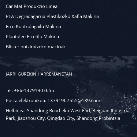
Car Mat Produkzio Linea
PLA Degradagarria Plastikozko Xafla Makina
Erro Kontrolagailu Makina
Plantulen Erretilu Makina
Blister ontziratzeko makinak
JARRI GUREKIN HARREMANETAN
Tel: +86-13791907655
Posta elektronikoa: 13791907655@139.com
Helbidea: Shandong Road-eko West End, Beiguan Industrial
Park, Jiaozhou City, Qingdao City, Shandong Probintzia