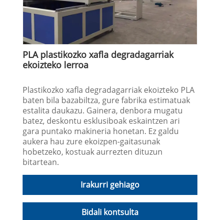
PLA plastikozko xafla degradagarriak
ekoizteko lerroa
Plastikozko xafla degradagarriak ekoizteko PLA
baten bila bazabiltza, gure fabrika estimatuak
estalita daukazu. Gainera, denbora mugatu
batez, deskontu esklusiboak eskaintzen ari
gara puntako makineria honetan. Ez galdu
aukera hau zure ekoizpen-gaitasunak
hobetzeko, kostuak aurrezten dituzun
bitartean.
Irakurri gehiago
Bidali kontsulta