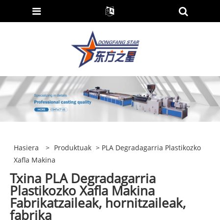
Hasiera
>
Produktuak
> PLA Degradagarria Plastikozko
Xafla Makina
Txina PLA Degradagarria
Plastikozko Xafla Makina
Fabrikatzaileak, hornitzaileak,
fabrika