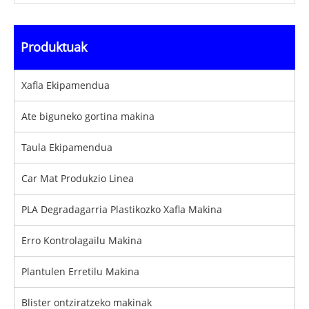
Produktuak
Xafla Ekipamendua
Ate biguneko gortina makina
Taula Ekipamendua
Car Mat Produkzio Linea
PLA Degradagarria Plastikozko Xafla Makina
Erro Kontrolagailu Makina
Plantulen Erretilu Makina
Blister ontziratzeko makinak