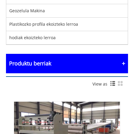
Geozelula Makina
Plastikozko profila ekoizteko lerroa
hodiak ekoizteko lerroa
Produktu berriak
View as