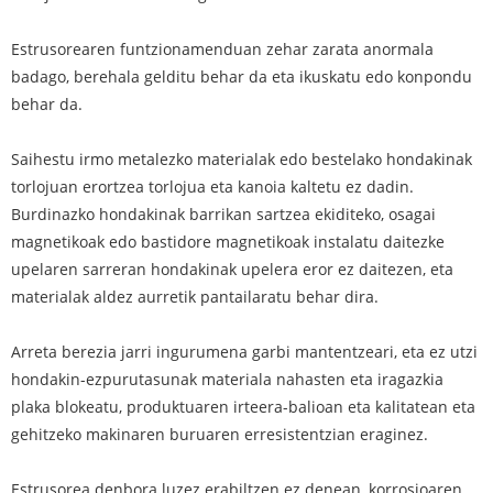
Estrusorearen funtzionamenduan zehar zarata anormala
badago, berehala gelditu behar da eta ikuskatu edo konpondu
behar da.
Saihestu irmo metalezko materialak edo bestelako hondakinak
torlojuan erortzea torlojua eta kanoia kaltetu ez dadin.
Burdinazko hondakinak barrikan sartzea ekiditeko, osagai
magnetikoak edo bastidore magnetikoak instalatu daitezke
upelaren sarreran hondakinak upelera eror ez daitezen, eta
materialak aldez aurretik pantailaratu behar dira.
Arreta berezia jarri ingurumena garbi mantentzeari, eta ez utzi
hondakin-ezpurutasunak materiala nahasten eta iragazkia
plaka blokeatu, produktuaren irteera-balioan eta kalitatean eta
gehitzeko makinaren buruaren erresistentzian eraginez.
Estrusorea denbora luzez erabiltzen ez denean, korrosioaren