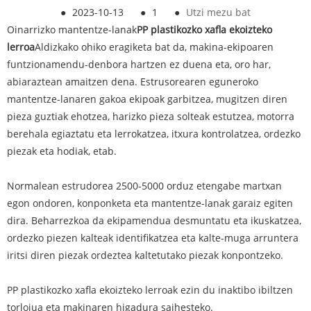
●
2023-10-13
●
1
●
Utzi mezu bat
Oinarrizko mantentze-lanak
PP plastikozko xafla ekoizteko
lerroa
Aldizkako ohiko eragiketa bat da, makina-ekipoaren
funtzionamendu-denbora hartzen ez duena eta, oro har,
abiaraztean amaitzen dena. Estrusorearen eguneroko
mantentze-lanaren gakoa ekipoak garbitzea, mugitzen diren
pieza guztiak ehotzea, harizko pieza solteak estutzea, motorra
berehala egiaztatu eta lerrokatzea, itxura kontrolatzea, ordezko
piezak eta hodiak, etab.
Normalean estrudorea 2500-5000 orduz etengabe martxan
egon ondoren, konponketa eta mantentze-lanak garaiz egiten
dira. Beharrezkoa da ekipamendua desmuntatu eta ikuskatzea,
ordezko piezen kalteak identifikatzea eta kalte-muga arruntera
iritsi diren piezak ordeztea kaltetutako piezak konpontzeko.
PP plastikozko xafla ekoizteko lerroak ezin du inaktibo ibiltzen
torlojua eta makinaren higadura saihesteko.