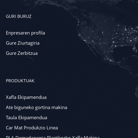
GURI BURUZ
Enpresaren profila
Gure Ziurtagiria
Gure Zerbitzua
PRODUKTUAK
Xafla Ekipamendua
Ate biguneko gortina makina
Taula Ekipamendua
Car Mat Produkzio Linea
PLA Degradagarria Plastikozko Xafla Makina