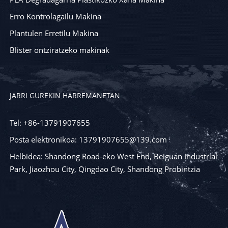
Erro Kontrolagailu Makina
Plantulen Erretilu Makina
Blister ontziratzeko makinak
JARRI GUREKIN HARREMANETAN
Tel: +86-13791907655
Posta elektronikoa: 13791907655@139.com
Helbidea: Shandong Road-eko West End, Beiguan Industrial
Park, Jiaozhou City, Qingdao City, Shandong Probintzia