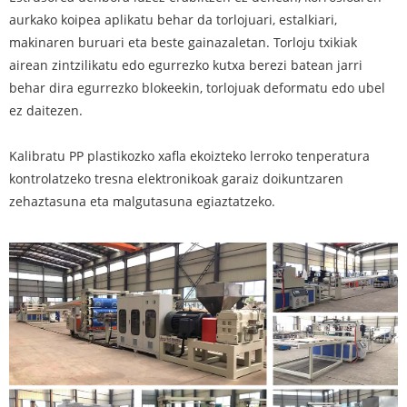
aurkako koipea aplikatu behar da torlojuari, estalkiari,
makinaren buruari eta beste gainazaletan. Torloju txikiak
airean zintzilikatu edo egurrezko kutxa berezi batean jarri
behar dira egurrezko blokeekin, torlojuak deformatu edo ubel
ez daitezen.
Kalibratu PP plastikozko xafla ekoizteko lerroko tenperatura
kontrolatzeko tresna elektronikoak garaiz doikuntzaren
zehaztasuna eta malgutasuna egiaztatzeko.