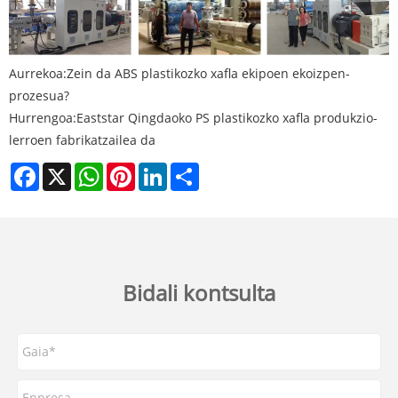
Aurrekoa:
Zein da ABS plastikozko xafla ekipoen ekoizpen-
prozesua?
Hurrengoa:
Eaststar Qingdaoko PS plastikozko xafla produkzio-
lerroen fabrikatzailea da
Facebook
X
WhatsApp
Pinterest
LinkedIn
Share
Bidali kontsulta