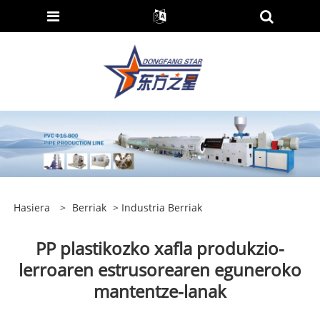
Hasiera
>
Berriak
>
Industria Berriak
PP plastikozko xafla produkzio-
lerroaren estrusorearen eguneroko
mantentze-lanak