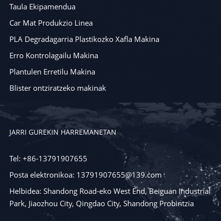
Taula Ekipamendua
Car Mat Produkzio Linea
PLA Degradagarria Plastikozko Xafla Makina
Erro Kontrolagailu Makina
Plantulen Erretilu Makina
Blister ontziratzeko makinak
JARRI GUREKIN HARREMANETAN
Tel: +86-13791907655
Posta elektronikoa: 13791907655@139.com
Helbidea: Shandong Road-eko West End, Beiguan Industrial
Park, Jiaozhou City, Qingdao City, Shandong Probintzia