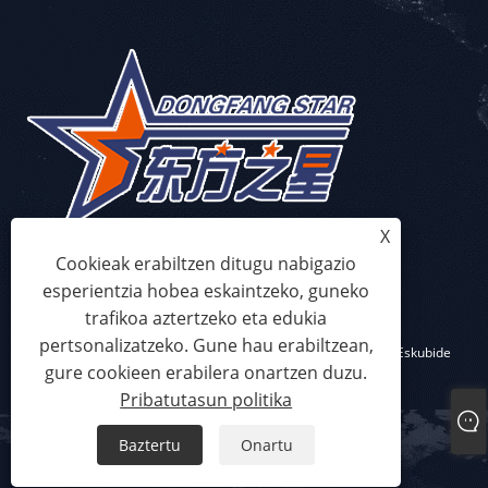
X
Cookieak erabiltzen ditugu nabigazio
esperientzia hobea eskaintzeko, guneko
trafikoa aztertzeko eta edukia
pertsonalizatzeko. Gune hau erabiltzean,
Copyright © 2023 Qingdao Eaststar Plastic Machinery Co.,Ltd. Eskubide
gure cookieen erabilera onartzen duzu.
guztiak erreserbatuta
Pribatutasun politika
Links
Sitemap
RSS
XML
Pribatutasun politika
Baztertu
Onartu