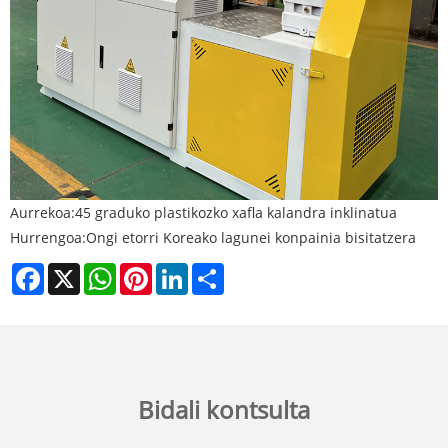
Aurrekoa:
45 graduko plastikozko xafla kalandra inklinatua
Hurrengoa:
Ongi etorri Koreako lagunei konpainia bisitatzera
Facebook
X
WhatsApp
Pinterest
LinkedIn
Share
Bidali kontsulta