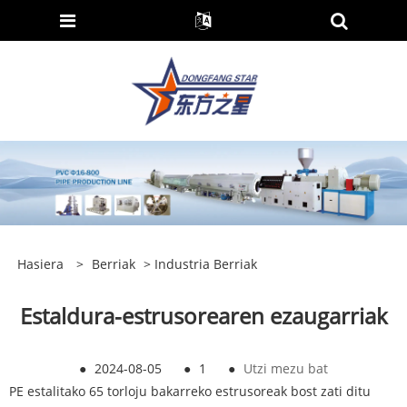
Hasiera
>
Berriak
>
Industria Berriak
Estaldura-estrusorearen ezaugarriak
●
2024-08-05
●
1
●
Utzi mezu bat
PE estalitako 65 torloju bakarreko estrusoreak bost zati ditu