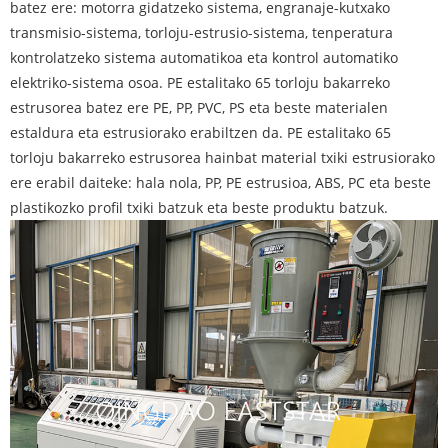
batez ere: motorra gidatzeko sistema, engranaje-kutxako
transmisio-sistema, torloju-estrusio-sistema, tenperatura
kontrolatzeko sistema automatikoa eta kontrol automatiko
elektriko-sistema osoa. PE estalitako 65 torloju bakarreko
estrusorea batez ere PE, PP, PVC, PS eta beste materialen
estaldura eta estrusiorako erabiltzen da. PE estalitako 65
torloju bakarreko estrusorea hainbat material txiki estrusiorako
ere erabil daiteke: hala nola, PP, PE estrusioa, ABS, PC eta beste
plastikozko profil txiki batzuk eta beste produktu batzuk.