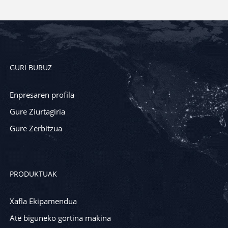
GURI BURUZ
Enpresaren profila
Gure Ziurtagiria
Gure Zerbitzua
PRODUKTUAK
Xafla Ekipamendua
Ate biguneko gortina makina