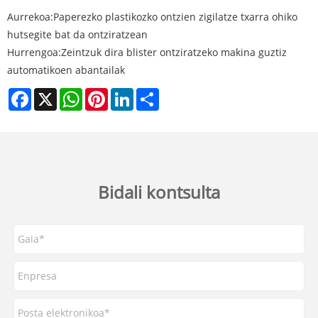
Aurrekoa:
Paperezko plastikozko ontzien zigilatze txarra ohiko
hutsegite bat da ontziratzean
Hurrengoa:
Zeintzuk dira blister ontziratzeko makina guztiz
automatikoen abantailak
Facebook
X
WhatsApp
Pinterest
LinkedIn
Share
Bidali kontsulta