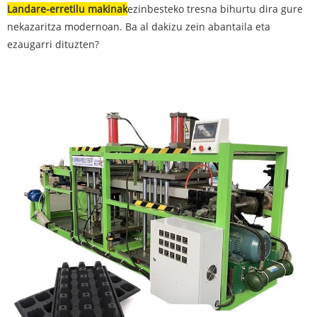
Landare-erretilu makinak
ezinbesteko tresna bihurtu dira gure
nekazaritza modernoan. Ba al dakizu zein abantaila eta
ezaugarri dituzten?