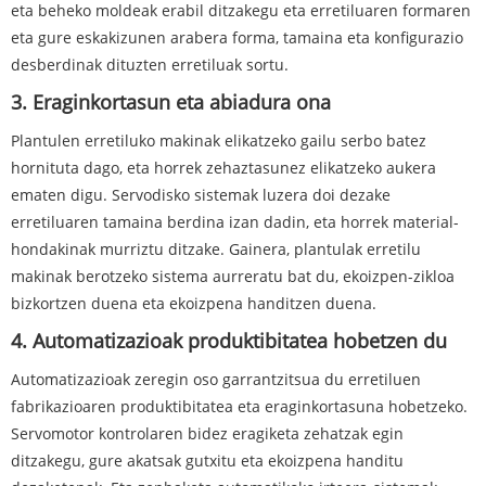
eta beheko moldeak erabil ditzakegu eta erretiluaren formaren
eta gure eskakizunen arabera forma, tamaina eta konfigurazio
desberdinak dituzten erretiluak sortu.
3. Eraginkortasun eta abiadura ona
Plantulen erretiluko makinak elikatzeko gailu serbo batez
hornituta dago, eta horrek zehaztasunez elikatzeko aukera
ematen digu. Servodisko sistemak luzera doi dezake
erretiluaren tamaina berdina izan dadin, eta horrek material-
hondakinak murriztu ditzake. Gainera, plantulak erretilu
makinak berotzeko sistema aurreratu bat du, ekoizpen-zikloa
bizkortzen duena eta ekoizpena handitzen duena.
4. Automatizazioak produktibitatea hobetzen du
Automatizazioak zeregin oso garrantzitsua du erretiluen
fabrikazioaren produktibitatea eta eraginkortasuna hobetzeko.
Servomotor kontrolaren bidez eragiketa zehatzak egin
ditzakegu, gure akatsak gutxitu eta ekoizpena handitu