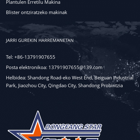
Plantulen Erretilu Makina
Blister ontziratzeko makinak
JARRI GUREKIN HARREMANETAN
Tel: +86-13791907655
Posta elektronikoa: 13791907655@139.com
Helbidea: Shandong Road-eko West End, Beiguan Industrial
Park, Jiaozhou City, Qingdao City, Shandong Probintzia