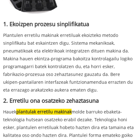
1. Ekoizpen prozesu sinplifikatua
Plantulen erretilu makinak erretiluak ekoizteko metodo
sinplifikatu bat eskaintzen digu. Sistema mekanikoak,
pneumatikoak eta elektrikoak integratzen dituen makina da.
Makina hauen ekintza-programa bakoitza kontrolagailu logiko
programagarri batek kontrolatzen du, eta horri esker,
fabrikazio-prozesua oso zehaztasunez gauzatu da. Bere
ukipen-pantailaren interfazeak funtzionamendua errazten du
eta errazago arakatzeko aukera ematen digu.
2. Erretilu ona osatzeko zehaztasuna
Hauek
plantulak erretilu makinak
molde barruko ebaketa-
teknologia hutsean osatzeko erabil dezake. Teknologia honi
esker, plantulen erretiluak hobeto hazten dira eta tamaina eta
kalitatea oso ondo hazten dira. Plantulei forma emateko goiko