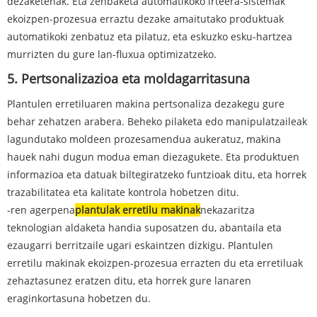
dezaketenak. Eta zenbaketa automatikoko irteera-sistemak
ekoizpen-prozesua erraztu dezake amaitutako produktuak
automatikoki zenbatuz eta pilatuz, eta eskuzko esku-hartzea
murrizten du gure lan-fluxua optimizatzeko.
5. Pertsonalizazioa eta moldagarritasuna
Plantulen erretiluaren makina pertsonaliza dezakegu gure
behar zehatzen arabera. Beheko pilaketa edo manipulatzaileak
lagundutako moldeen prozesamendua aukeratuz, makina
hauek nahi dugun modua eman diezagukete. Eta produktuen
informazioa eta datuak biltegiratzeko funtzioak ditu, eta horrek
trazabilitatea eta kalitate kontrola hobetzen ditu.
-ren agerpena
plantulak erretilu makinak
nekazaritza
teknologian aldaketa handia suposatzen du, abantaila eta
ezaugarri berritzaile ugari eskaintzen dizkigu. Plantulen
erretilu makinak ekoizpen-prozesua errazten du eta erretiluak
zehaztasunez eratzen ditu, eta horrek gure lanaren
eraginkortasuna hobetzen du.