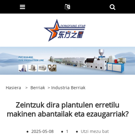
Hasiera
>
Berriak
>
Industria Berriak
Zeintzuk dira plantulen erretilu
makinen abantailak eta ezaugarriak?
●
2025-05-08
●
1
●
Utzi mezu bat