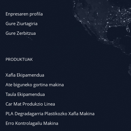
Enpresaren profila
Gure Ziurtagiria
Gure Zerbitzua
PRODUKTUAK
Xafla Ekipamendua
Ate biguneko gortina makina
Taula Ekipamendua
Car Mat Produkzio Linea
PLA Degradagarria Plastikozko Xafla Makina
Erro Kontrolagailu Makina