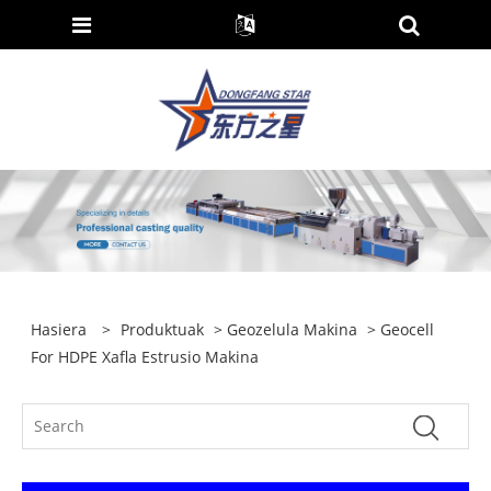
Hasiera
>
Produktuak
>
Geozelula Makina
> Geocell
For HDPE Xafla Estrusio Makina