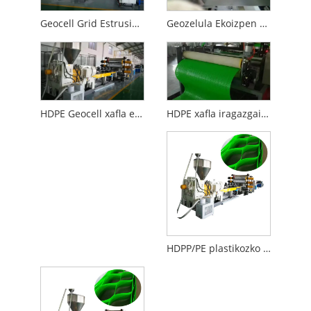
Geocell Grid Estrusio Makina
Geozelula Ekoizpen Lerroa
HDPE xafla iragazgaitza estrusioa
HDPE Geocell xafla ekoizteko lerroa
HDPP/PE plastikozko xafla geozelula ekoizteko lerroa