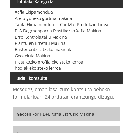
Lotutako Kategoria
Xafla Ekipamendua
Ate biguneko gortina makina
Taula Ekipamendua
Car Mat Produkzio Linea
PLA Degradagarria Plastikozko Xafla Makina
Erro Kontrolagailu Makina
Plantulen Erretilu Makina
Blister ontziratzeko makinak
Geozelula Makina
Plastikozko profila ekoizteko lerroa
hodiak ekoizteko lerroa
Bidali kontsulta
Mesedez, eman lasai zure kontsulta beheko
formularioan. 24 ordutan erantzungo dizugu.