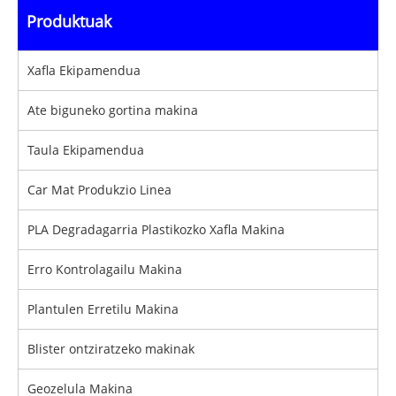
Produktuak
Xafla Ekipamendua
Ate biguneko gortina makina
Taula Ekipamendua
Car Mat Produkzio Linea
PLA Degradagarria Plastikozko Xafla Makina
Erro Kontrolagailu Makina
Plantulen Erretilu Makina
Blister ontziratzeko makinak
Geozelula Makina