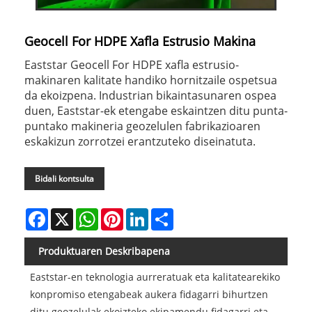
Geocell For HDPE Xafla Estrusio Makina
Eaststar Geocell For HDPE xafla estrusio-
makinaren kalitate handiko hornitzaile ospetsua
da ekoizpena. Industrian bikaintasunaren ospea
duen, Eaststar-ek etengabe eskaintzen ditu punta-
puntako makineria geozelulen fabrikazioaren
eskakizun zorrotzei erantzuteko diseinatuta.
Bidali kontsulta
Facebook
X
WhatsApp
Pinterest
LinkedIn
Share
Produktuaren Deskribapena
Eaststar-en teknologia aurreratuak eta kalitatearekiko
konpromiso etengabeak aukera fidagarri bihurtzen
ditu geozelulak ekoizteko ekipamendu fidagarri eta