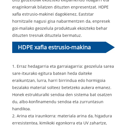
eraginkorrak bilatzen dituzten enpresentzat. HDPE
xafla estrusio-makinei dagokienez, Eaststar
hornitzaile nagusi gisa nabarmentzen da, enpresek
goi-mailako geozelula produktuak ekoizteko behar
dituzten tresnak dituztela bermatuz.
HDPE xafla estrusio-makina
Geocell Ezaugarrirako:
1. Erraz hedagarria eta garraiagarria: geozelula sarea
sare-itxurako egitura batean heda daiteke
eraikuntzan, lurra, harri birrindua edo hormigoia
bezalako material solteez betetzeko aukera emanez.
Honek estrukturalki sendoa den sistema bat osatzen
du, albo-konfinamendu sendoa eta zurruntasun
handikoa.
2. Arina eta iraunkorra: materiala arina da, higadura
erresistentea, kimikoki egonkorra eta UV zahartze,