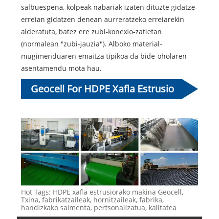
salbuespena, kolpeak nabariak izaten dituzte gidatze-
erreian gidatzen denean aurreratzeko erreiarekin
alderatuta, batez ere zubi-konexio-zatietan
(normalean "zubi-jauzia"). Alboko material-
mugimenduaren emaitza tipikoa da bide-oholaren
asentamendu mota hau.
Geocell For HDPE Xafla Estrusio
Makina
Hot Tags: HDPE xafla estrusiorako makina Geocell,
Txina, fabrikatzaileak, hornitzaileak, fabrika,
handizkako salmenta, pertsonalizatua, kalitatea