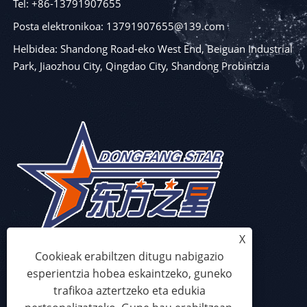
Tel: +86-13791907655
Posta elektronikoa: 13791907655@139.com
Helbidea: Shandong Road-eko West End, Beiguan Industrial
Park, Jiaozhou City, Qingdao City, Shandong Probintzia
X
Cookieak erabiltzen ditugu nabigazio
esperientzia hobea eskaintzeko, guneko
trafikoa aztertzeko eta edukia