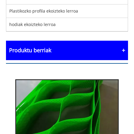
Plastikozko profila ekoizteko lerroa
hodiak ekoizteko lerroa
Produktu berriak