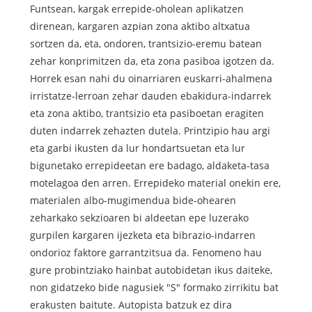
Funtsean, kargak errepide-oholean aplikatzen
direnean, kargaren azpian zona aktibo altxatua
sortzen da, eta, ondoren, trantsizio-eremu batean
zehar konprimitzen da, eta zona pasiboa igotzen da.
Horrek esan nahi du oinarriaren euskarri-ahalmena
irristatze-lerroan zehar dauden ebakidura-indarrek
eta zona aktibo, trantsizio eta pasiboetan eragiten
duten indarrek zehazten dutela. Printzipio hau argi
eta garbi ikusten da lur hondartsuetan eta lur
bigunetako errepideetan ere badago, aldaketa-tasa
motelagoa den arren. Errepideko material onekin ere,
materialen albo-mugimendua bide-ohearen
zeharkako sekzioaren bi aldeetan epe luzerako
gurpilen kargaren ijezketa eta bibrazio-indarren
ondorioz faktore garrantzitsua da. Fenomeno hau
gure probintziako hainbat autobidetan ikus daiteke,
non gidatzeko bide nagusiek "S" formako zirrikitu bat
erakusten baitute. Autopista batzuk ez dira