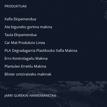
PRODUKTUAK
Xafla Ekipamendua
Ate biguneko gortina makina
Taula Ekipamendua
Car Mat Produkzio Linea
PLA Degradagarria Plastikozko Xafla Makina
Erro Kontrolagailu Makina
Plantulen Erretilu Makina
Blister ontziratzeko makinak
JARRI GUREKIN HARREMANETAN