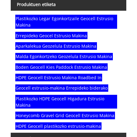
Produktuen etiketa
Plastikozko Legar Egonkortzaile Geocell Estrusio
Makina
Errepideko Geocel Estrusio Makina
Aparkalekua Geozelula Estrusio Makina
Malda Egonkortzeko Geozelula Estrusio Makina
Boden Geocell Kies Paddock Estrusio Makina
HDPE Geocell Estrusio Makina Roadbed In
Geocell estrusio-makina Errepideko biderako
Plastikozko HDPE Geocell Higadura Estrusio
Makina
Honeycomb Gravel Grid Geocell Estrusio Makina
HDPE Geocell plastikozko estrusio-makina