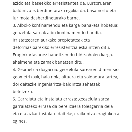
azido eta baseekiko erresistentea da. Lurzoruaren
baldintza ezberdinetarako egokia da, basamortu eta
lur mota desberdinetarako barne.
3. Alboko konfinamendu eta karga-banaketa hobetua:
geozelula-sareak albo-konfinamendu handia,
irristatzearen aurkako propietateak eta
deformazioarekiko erresistentzia eskaintzen ditu.
Eraginkortasunez handitzen du bide-oholen karga-
ahalmena eta zamak banatzen ditu.
4. Geometria doigarria: geozelula-sarearen dimentsio
geometrikoak, hala nola, altuera eta soldadura tartea,
doi daitezke ingeniaritza-baldintza zehatzak
betetzeko.
5. Garraiatu eta instalatu erraza: geozelula sarea
garraiatzeko erraza da bere izaera tolesgarria dela
eta eta azkar instalatu daiteke, eraikuntza eraginkorra
eginez.